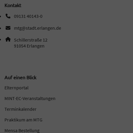
Kontakt
09131 40143-0
Telefonnummer: 0 9 1 3 1 4 0 1 4 3 0
mtg@stadt.erlangen.de
E-Mail Adresse: mtg@stadt.erlangen.de
Adresse:
Schillerstraße 12
, 9 1 0 5 4
91054
Erlangen
Auf einen Blick
Elternportal
MINT-EC-Veranstaltungen
Terminkalender
Praktikum am MTG
Mensa Bestellung