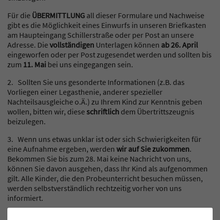
Für die
ÜBERMITTLUNG
all dieser Formulare und Nachweise
gibt es die Möglichkeit eines Einwurfs in unseren Briefkasten
am Haupteingang Schillerstraße oder per Post an unsere
Adresse. Die
vollständigen
Unterlagen können
ab 26. April
eingeworfen oder per Post zugesendet werden und sollten bis
zum
11. Mai
bei uns eingegangen sein.
2. Sollten Sie uns gesonderte Informationen (z.B. das
Vorliegen einer Legasthenie, anderer spezieller
Nachteilsausgleiche o.Ä.) zu Ihrem Kind zur Kenntnis geben
wollen, bitten wir, diese
schriftlich
dem Übertrittszeugnis
beizulegen.
3. Wenn uns etwas unklar ist oder sich Schwierigkeiten für
eine Aufnahme ergeben, werden
wir auf Sie zukommen
.
Bekommen Sie bis zum 28. Mai keine Nachricht von uns,
können Sie davon ausgehen, dass Ihr Kind als aufgenommen
gilt. Alle Kinder, die den Probeunterricht besuchen müssen,
werden selbstverständlich rechtzeitig vorher von uns
informiert.
4. Viele weitere für Sie vielleicht relevante Informationen (z.B.