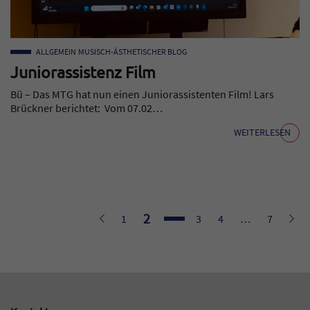
ALLGEMEIN
MUSISCH-ÄSTHETISCHER BLOG
Juniorassistenz Film
Bü – Das MTG hat nun einen Juniorassistenten Film! Lars
Brückner berichtet: Vom 07.02…
WEITERLESEN
Seite
2
Zurück
Seite
Seite
Seite
Seite
Weit
1
3
4
…
7