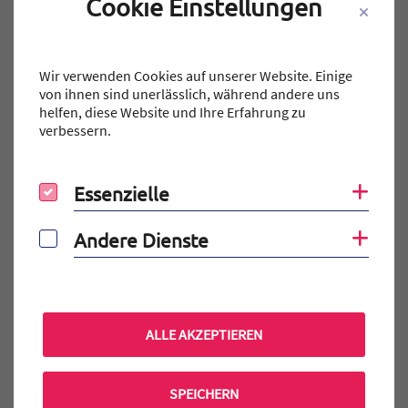
Cookie Einstellungen
Wir verwenden Cookies auf unserer Website. Einige
von ihnen sind unerlässlich, während andere uns
helfen, diese Website und Ihre Erfahrung zu
verbessern.
ALLGEMEIN
SMV
SMV-Fahrt 2024
Essenzielle
Coo
Essenzielle
Mic – Wie jedes Jahr fand vom 17.10. bis zum 19.10. auch
dieses Jahr die…
Andere Dienste
Coo
Andere Dienste
WEITERLESEN
Veröffentlicht am:
18.10.2024
ALLE AKZEPTIEREN
SPEICHERN