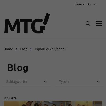
Weitere Links
Marie-Therese-Gymnasium E
Suchen
Home
Blog
<span>2024</span>
Blog
Schlagwörter
Typen
Veröffentlicht am:
10.11.2024