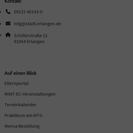
Kontakt
09131 40143-0
Telefonnummer: 0 9 1 3 1 4 0 1 4 3 0
mtg@stadt.erlangen.de
E-Mail Adresse: mtg@stadt.erlangen.de
Adresse:
Schillerstraße 12
, 9 1 0 5 4
91054
Erlangen
Auf einen Blick
Elternportal
MINT-EC-Veranstaltungen
Terminkalender
Praktikum am MTG
Mensa Bestellung