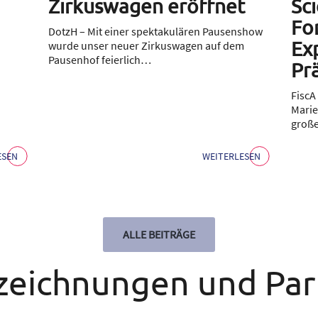
Zirkuswagen eröffnet
Sci
Fo
DotzH – Mit einer spektakulären Pausenshow
Ex
wurde unser neuer Zirkuswagen auf dem
Pausenhof feierlich…
Pr
FiscA
Marie
groß
ESEN
WEITERLESEN
ALLE BEITRÄGE
zeichnungen und Par
Einleitung