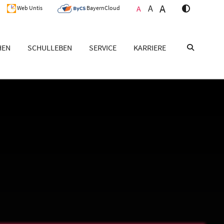
A
A
A
Web Untis
BayernCloud
HEN
SCHULLEBEN
SERVICE
KARRIERE
SUCHEN