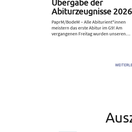
„Mozarella“
Übergabe der
ibes
Abiturzeugnisse 2026
ulzirkus „Mozarella“
PaprM/BodeM – Alle Abiturient*innen
ung SummerVibes im
meistern das erste Abitur im G9! Am
t…
vergangenen Freitag wurden unseren…
WEITERLESEN
WEITERL
Aus