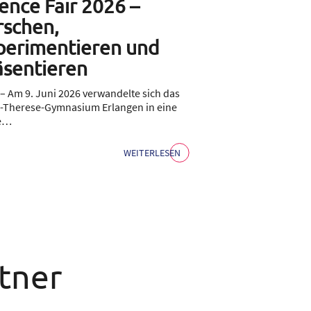
ence Fair 2026 –
Faszinieren
rschen,
die Quante
perimentieren und
MINT-Foru
äsentieren
FiscA – Über 200 MINT
Zuhörerinnen und Zuh
 – Am 9. Juni 2026 verwandelte sich das
stimmungsvoll illumi
-Therese-Gymnasium Erlangen in eine
e…
WEITERLESEN
tner