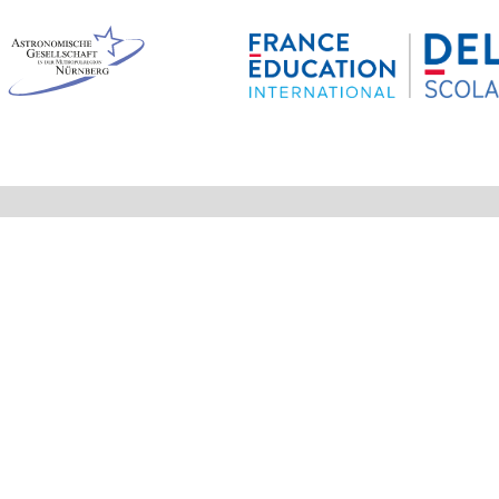
Bild
en Blick
Aktuelle MINT-EC Veranstal
ortal
-Veranstaltungen
kalender
kum am MTG
estellung