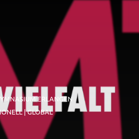
-GYMNASIUM ERLANGEN
ONELL | GLOBAL