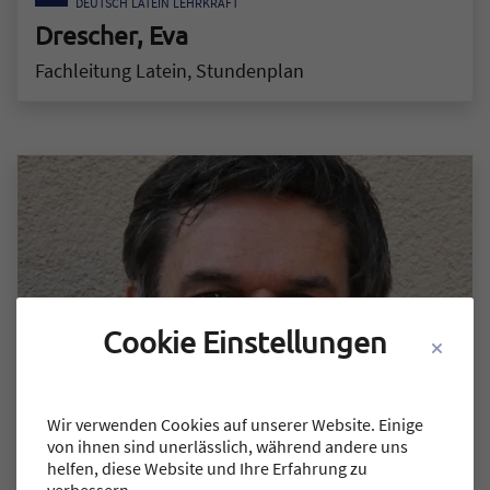
DEUTSCH
LATEIN
LEHRKRAFT
Drescher, Eva
Fachleitung Latein, Stundenplan
Zum Mitarbeiter "Drescher, Eva"
Cookie Einstellungen
DEUTSCH
ETHIK
GESCHICHTE
LEHRKRAFT
Wir verwenden Cookies auf unserer Website. Einige
Lehner, Jochen
von ihnen sind unerlässlich, während andere uns
Fachleitung Deutsch
helfen, diese Website und Ihre Erfahrung zu
Zum Mitarbeiter "Lehner, Jochen"