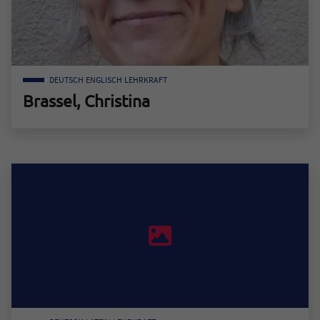
DEUTSCH
ENGLISCH
LEHRKRAFT
Brassel, Christina
Zum Mitarbeiter "Brassel, Christina"