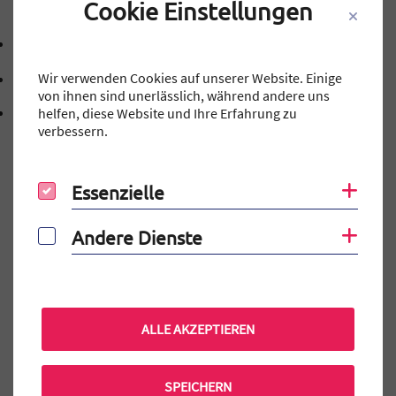
Cookie Einstellungen
Kontakt
09131 40143-0
Telefonnummer: 0 9 1 3 1 4 0 1 4 3 0
Wir verwenden Cookies auf unserer Website. Einige
mtg@stadt.erlangen.de
E-Mail Adresse: mtg@stadt.erlangen.de
von ihnen sind unerlässlich, während andere uns
Adresse:
helfen, diese Website und Ihre Erfahrung zu
Schillerstraße 12
, 9 1 0 5 4
verbessern.
91054
Erlangen
Essenzielle
Coo
Essenzielle
Auf einen Blick
Andere Dienste
Coo
Andere Dienste
Elternportal
MINT-EC-Veranstaltungen
Terminkalender
ALLE AKZEPTIEREN
Praktikum am MTG
Mensa Bestellung
SPEICHERN