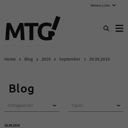
Weitere Links
Marie-Therese-Gymnasium E
Suchen
Home
Blog
2019
September
29.09.2019
Blog
Schlagwörter
Typen
Veröffentlicht am:
29.09.2019