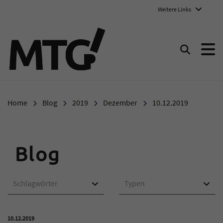
Weitere Links
Marie-Therese-Gymnasium E
Suchen
Home
Blog
2019
Dezember
10.12.2019
Blog
Schlagwörter
Typen
Veröffentlicht am:
10.12.2019