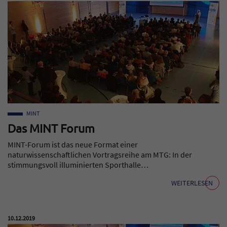
MINT
Das MINT Forum
MINT-Forum ist das neue Format einer
naturwissenschaftlichen Vortragsreihe am MTG: In der
stimmungsvoll illuminierten Sporthalle…
WEITERLESEN
Veröffentlicht am:
10.12.2019