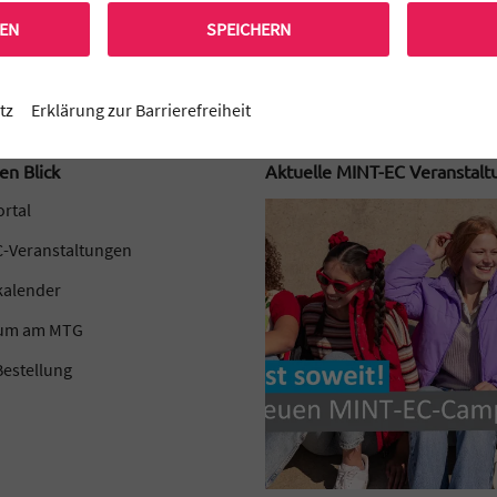
REN
SPEICHERN
N
tz
Erklärung zur Barrierefreiheit
en Blick
Aktuelle MINT-EC Veranstal
ortal
-Veranstaltungen
kalender
kum am MTG
estellung