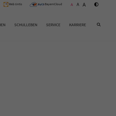
A
A
A
Web Untis
BayernCloud
HEN
SCHULLEBEN
SERVICE
KARRIERE
SUCHEN