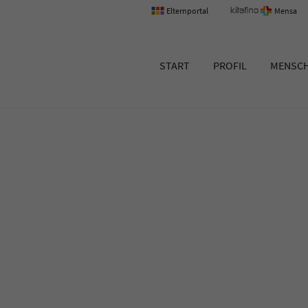
Elternportal
Mensa
um Erlangen
START
PROFIL
MENSC