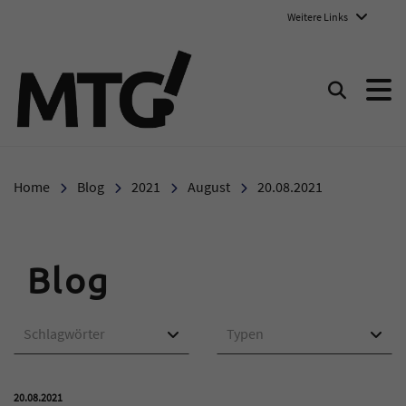
Weitere Links
Marie-Therese-Gymnasium E
Suchen
Home
Blog
2021
August
20.08.2021
Blog
Schlagwörter
Typen
Veröffentlicht am:
20.08.2021