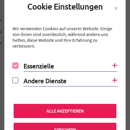
Cookie Einstellungen
Kontakt
09131 40143-0
Telefonnummer: 0 9 1 3 1 4 0 1 4 3 0
Wir verwenden Cookies auf unserer Website. Einige
mtg@stadt.erlangen.de
E-Mail Adresse: mtg@stadt.erlangen.de
von ihnen sind unerlässlich, während andere uns
helfen, diese Website und Ihre Erfahrung zu
Adresse:
Schillerstraße 12
verbessern.
, 9 1 0 5 4
91054
Erlangen
Essenzielle
Coo
Essenzielle
Auf einen Blick
Andere Dienste
Coo
Andere Dienste
Elternportal
MINT-EC-Veranstaltungen
Terminkalender
ALLE AKZEPTIEREN
Praktikum am MTG
SPEICHERN