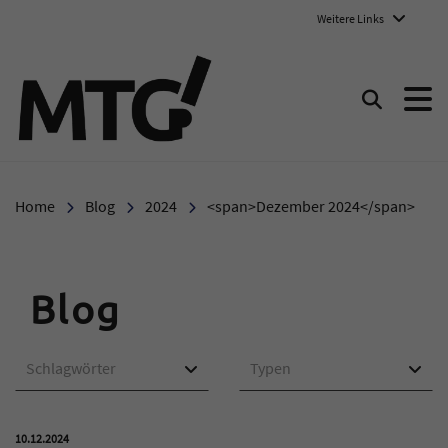
Weitere Links
Marie-Therese-Gymnasium E
Suchen
Home
Blog
2024
<span>Dezember 2024</span>
Blog
Schlagwörter
Typen
Veröffentlicht am:
10.12.2024