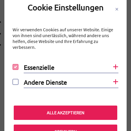
Cookie Einstellungen
Kontakt
09131 40143-0
Telefonnummer: 0 9 1 3 1 4 0 1 4 3 0
Wir verwenden Cookies auf unserer Website. Einige
mtg@stadt.erlangen.de
von ihnen sind unerlässlich, während andere uns
E-Mail Adresse: mtg@stadt.erlangen.de
helfen, diese Website und Ihre Erfahrung zu
Adresse:
Schillerstraße 12
verbessern.
, 9 1 0 5 4
91054
Erlangen
Essenzielle
Coo
Essenzielle
Andere Dienste
Coo
Andere Dienste
Auf einen Blick
Elternportal
MINT-EC-Veranstaltungen
ALLE AKZEPTIEREN
Terminkalender
Praktikum am MTG