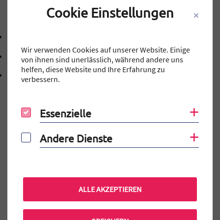
Cookie Einstellungen
Kontakt
09131 40143-0
Telefonnummer: 0 9 1 3 1 4 0 1 4 3 0
Wir verwenden Cookies auf unserer Website. Einige
mtg@stadt.erlangen.de
von ihnen sind unerlässlich, während andere uns
E-Mail Adresse: mtg@stadt.erlangen.de
helfen, diese Website und Ihre Erfahrung zu
Adresse:
Schillerstraße 12
verbessern.
, 9 1 0 5 4
91054
Erlangen
Essenzielle
Coo
Essenzielle
Andere Dienste
Coo
Andere Dienste
Auf einen Blick
Elternportal
MINT-EC-Veranstaltungen
ALLE AKZEPTIEREN
Terminkalender
Praktikum am MTG