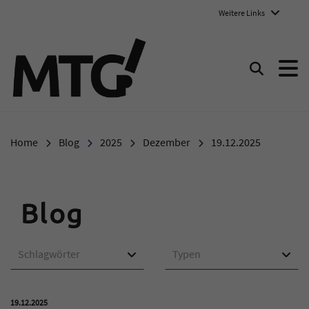
Weitere Links
Marie-Therese-Gymnasium E
Suchen
Home
Blog
2025
Dezember
19.12.2025
Blog
Schlagwörter
Typen
Veröffentlicht am:
19.12.2025