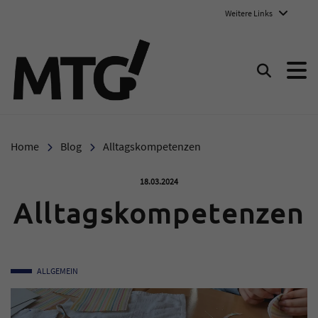
Weitere Links
Marie-Therese-Gymnasium E
Suchen
Home
Blog
Alltagskompetenzen
Veröffentlicht am:
18.03.2024
Alltagskompetenzen
ALLGEMEIN