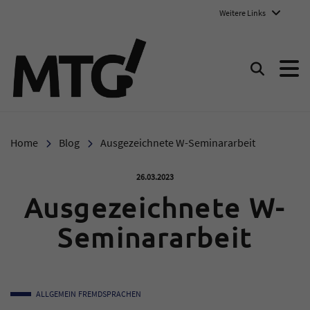
Weitere Links
Marie-Therese-Gymnasium E
Suchen
Home
Blog
Ausgezeichnete W-Seminararbeit
Veröffentlicht am:
26.03.2023
Ausgezeichnete W-
Seminararbeit
ALLGEMEIN
FREMDSPRACHEN