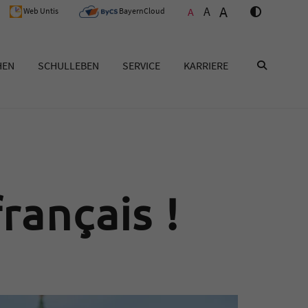
A
A
A
Web Untis
BayernCloud
HEN
SCHULLEBEN
SERVICE
KARRIERE
SUCHEN
rançais !