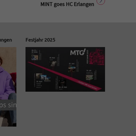
Titel für Beitrag
MINT goes HC Erlangen
tungen
Festjahr 2025