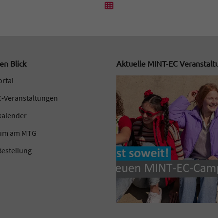
en Blick
Aktuelle MINT-EC Veranstal
ortal
-Veranstaltungen
kalender
kum am MTG
estellung