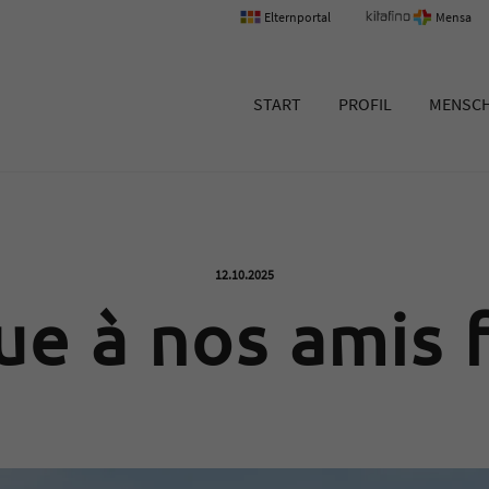
Elternportal
Mensa
um Erlangen
START
PROFIL
MENSC
Veröffentlicht am:
12.10.2025
e à nos amis f