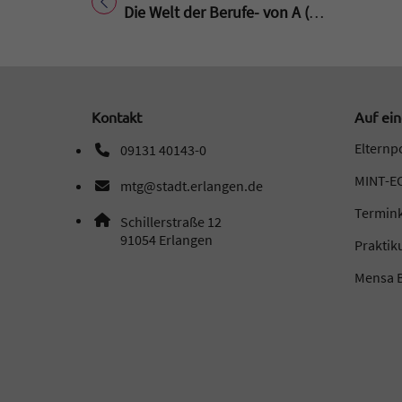
Titel für Beitrag
Die Welt der Berufe- von A (Airbuspilot) bis Z (Zahnarzt) – am MTG
Kontakt
Auf ein
Elternp
09131 40143-0
Telefonnummer: 0 9 1 3 1 4 0 1 4 3 0
MINT-EC
mtg@stadt.erlangen.de
E-Mail Adresse: mtg@stadt.erlangen.de
Termin
Adresse:
Schillerstraße 12
, 9 1 0 5 4
91054
Erlangen
Prakti
Mensa B