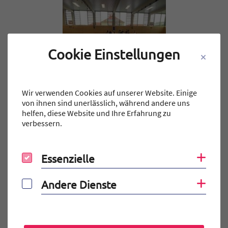
Cookie Einstellungen
Wir verwenden Cookies auf unserer Website. Einige
von ihnen sind unerlässlich, während andere uns
helfen, diese Website und Ihre Erfahrung zu
verbessern.
Teilen auf Facebook
Teilen auf X
Teilen auf X
Teil
Teile Beitrag:
Essenzielle
Coo
Essenzielle
Andere Dienste
Coo
Andere Dienste
ÄLTERE
Titel für Beitrag
Filmmusik-Open-Air begeistert
BEITRÄGE