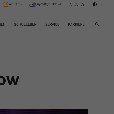
A
A
A
Web Untis
BayernCloud
HEN
SCHULLEBEN
SERVICE
KARRIERE
SUCHEN
how