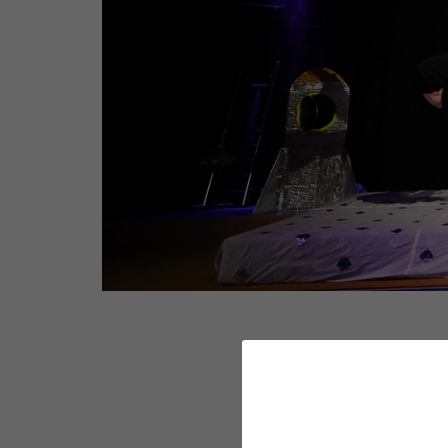
Ad astra! Die kommerzielle
ins All und flog mit uns zum
Mit ihrer Inszenzierung „We
einer Reise Richtung Sterne.
von unserem Heimatplaneten 