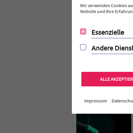
Sternenbilder und waghalsig
Wir verwenden Cookies auf
und Filmteams entstanden an
Website und Ihre Erfahrun
bleiben werden.
Vielen Dank an alle Mitwirke
Essenzielle
Essenzielle
Andere Dienste
Andere Diens
ALLE AKZEPTIE
Impressum
Datenschu