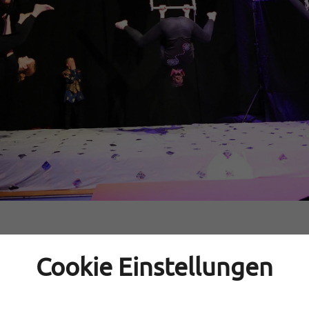
 Raumfahrt ist am Ende. Denn eine Gruppe junger Erlanger MTGona
 Mond – und das gratis.
Cookie Einstellungen
ltraum“ begeisterten rund 80 Schüler und Schülerinnen unseres Sc
 Basierend auf Méliès Filmklassiker „Die Reise zum Mond“ ging es f
auf die Suche nach dem Glück. Unterwegs trafen sie einradfahren