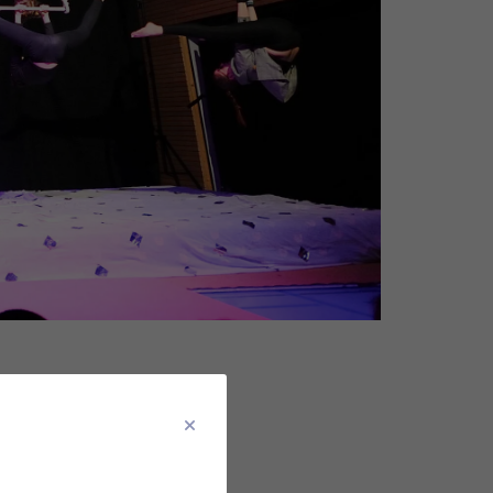
ut*innen wagte den Sprung
hulzirkus Mozzarella auf
ür 5 Reisekinder weit weg
de Aliens, jonglierende