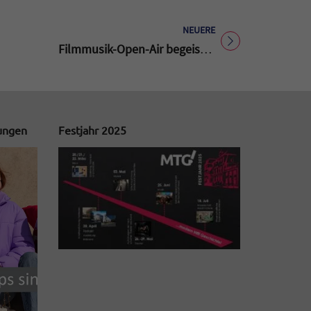
NEUERE
Titel für Beitrag
Filmmusik-Open-Air begeistert
tungen
Festjahr 2025