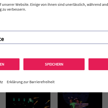
e Akrobaten und Akrobatinnen. Mit tatkräftiger Unterstützung uns
 unserer Website. Einige von ihnen sind unerlässlich, während and
 drei Abenden grandiose Bilder in unserer Turnhalle, die uns alle
g zu verbessern.
nden für euer Engagement, eure Motivation und eure Kreativität!
te
REN
SPEICHERN
tz
Erklärung zur Barrierefreiheit