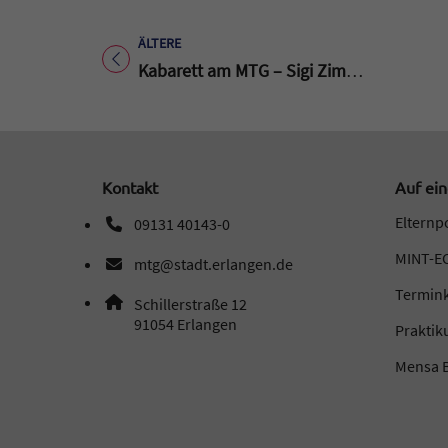
ÄLTERE
Titel für Beitrag
Kabarett am MTG – Sigi Zimmerschied und HG. Butzko lassen den Theaterkeller beben!
Kontakt
Auf ein
Elternp
09131 40143-0
Telefonnummer: 0 9 1 3 1 4 0 1 4 3 0
MINT-EC
mtg@stadt.erlangen.de
E-Mail Adresse: mtg@stadt.erlangen.de
Termin
Adresse:
Schillerstraße 12
, 9 1 0 5 4
91054
Erlangen
Prakti
Mensa B