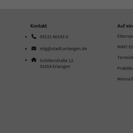
Kontakt
Auf ein
Elternp
09131 40143-0
Telefonnummer: 0 9 1 3 1 4 0 1 4 3 0
MINT-EC
mtg@stadt.erlangen.de
E-Mail Adresse: mtg@stadt.erlangen.de
Termin
Adresse:
Schillerstraße 12
, 9 1 0 5 4
91054
Erlangen
Prakti
Mensa B