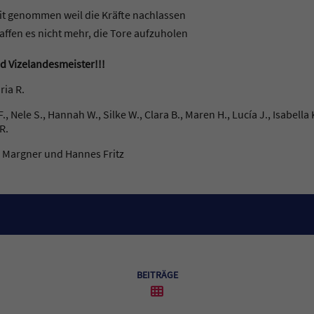
it genommen weil die Kräfte nachlassen
affen es nicht mehr, die Tore aufzuholen
nd Vizelandesmeister!!!
ria R.
., Nele S., Hannah W., Silke W., Clara B., Maren H., Lucía J., Isabella K
R.
a Margner und Hannes Fritz
BEITRÄGE