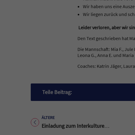
Wir haben uns eine Ausze
Wir liegen zurück und sch
Leider verloren, aber wir si
Den Text geschrieben hat Ma
Die Mannschaft: Mia F., Jule F
Leona G., Anna E. und Maria 
Coaches: Katrin Jäger, Laur
Teile Beitrag:
ÄLTERE
Titel für Beitrag
Einladung zum Interkulturellen Abendessen am 30.03.23 um 19:15 Uhr in der Mensa