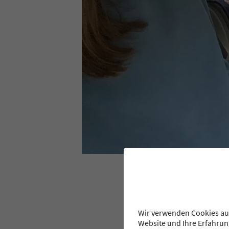
Mar –
Live-Ticker der Landes
Spiel gegen Neu Ulm:
Wir verwenden Cookies auf
Das Aufwärmen läuft supe
Website und Ihre Erfahrun