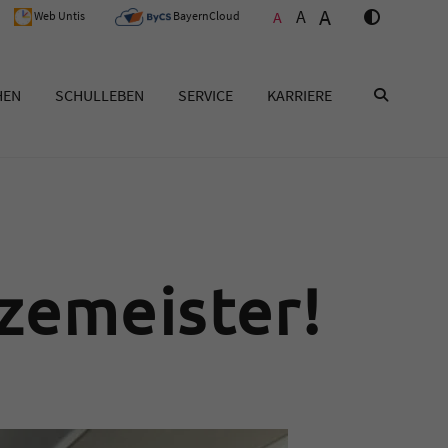
A
A
A
Web Untis
BayernCloud
HEN
SCHULLEBEN
SERVICE
KARRIERE
SUCHEN
izemeister!