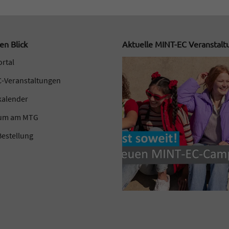
en Blick
Aktuelle MINT-EC Veranstal
ortal
-Veranstaltungen
kalender
kum am MTG
estellung