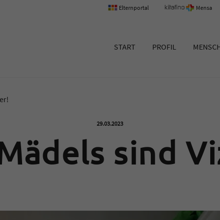
Elternportal
Mensa
um Erlangen
START
PROFIL
MENSC
er!
Veröffentlicht am:
29.03.2023
Mädels sind V