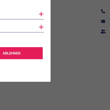
Cookies anzeigen
per!
Cookies anzeigen
 sind
ABLEHNEN
 gut ins Spiel
verdeutlicht