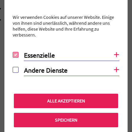
mtg@stadt.erlangen.de
E-Mail Adresse: mtg@stadt.erlangen.de
Wir verwenden Cookies auf unserer Website. Einige
Adresse:
Schillerstraße 12
von ihnen sind unerlässlich, während andere uns
, 9 1 0 5 4
91054
Erlangen
helfen, diese Website und Ihre Erfahrung zu
verbessern.
Essenzielle
Coo
Essenzielle
Auf einen Blick
Elternportal
Andere Dienste
Coo
Andere Dienste
MINT-EC-Veranstaltungen
Terminkalender
Praktikum am MTG
ALLE AKZEPTIEREN
Mensa Bestellung
SPEICHERN
Aktuelle MINT-EC Veranstaltungen