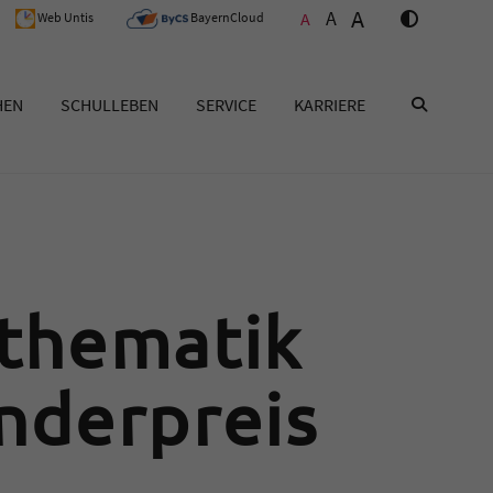
A
A
A
Web Untis
BayernCloud
HEN
SCHULLEBEN
SERVICE
KARRIERE
SUCHEN
thematik
nderpreis