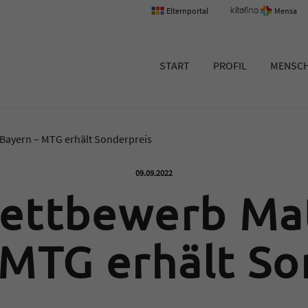
Elternportal
Mensa
um Erlangen
START
PROFIL
MENSC
ayern – MTG erhält Sonderpreis
Veröffentlicht am:
09.09.2022
ettbewerb Ma
 MTG erhält So