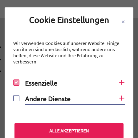
Cookie Einstellungen
Kontakt
Wir verwenden Cookies auf unserer Website. Einige
09131 40143-0
von ihnen sind unerlässlich, während andere uns
Telefonnummer: 0 9 1 3 1 4 0 1 4 3 0
helfen, diese Website und Ihre Erfahrung zu
mtg@stadt.erlangen.de
verbessern.
E-Mail Adresse: mtg@stadt.erlangen.de
Adresse:
Schillerstraße 12
, 9 1 0 5 4
91054
Erlangen
Essenzielle
Coo
Essenzielle
Andere Dienste
Coo
Andere Dienste
Auf einen Blick
Elternportal
ALLE AKZEPTIEREN
MINT-EC-Veranstaltungen