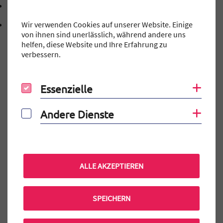
mtg@stadt.erlangen.de
E-Mail Adresse: mtg@stadt.erlangen.de
Wir verwenden Cookies auf unserer Website. Einige
Adresse:
Schillerstraße 12
von ihnen sind unerlässlich, während andere uns
, 9 1 0 5 4
91054
Erlangen
helfen, diese Website und Ihre Erfahrung zu
verbessern.
Essenzielle
Coo
Essenzielle
Auf einen Blick
Elternportal
Andere Dienste
Coo
Andere Dienste
MINT-EC-Veranstaltungen
Terminkalender
Praktikum am MTG
ALLE AKZEPTIEREN
Mensa Bestellung
SPEICHERN
Aktuelle MINT-EC Veranstaltungen