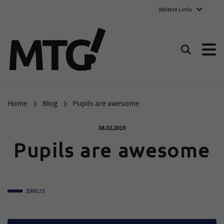
Weitere Links
Marie-Therese-Gymnasium E
Suchen
Home
Blog
Pupils are awesome
Veröffentlicht am:
08.02.2019
Pupils are awesome
ZIRKUS