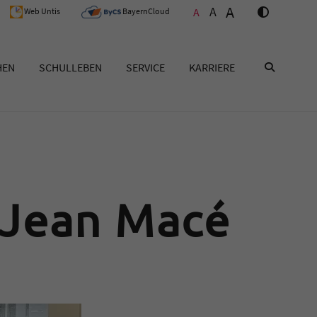
A
A
A
Web Untis
BayernCloud
HEN
SCHULLEBEN
SERVICE
KARRIERE
SUCHEN
 Jean Macé