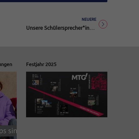
NEUERE
Titel für Beitrag
Unsere Schülersprecher*innen 2023/24
tungen
Festjahr 2025