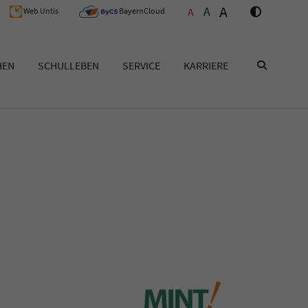
A
A
A
Web Untis
BayernCloud
HEN
SCHULLEBEN
SERVICE
KARRIERE
SUCHEN