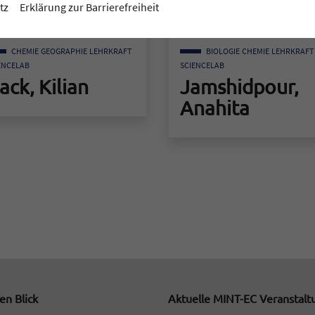
tz
Erklärung zur Barrierefreiheit
CHEMIE
GEOGRAPHIE
LEHRKRAFT
BIOLOGIE
CHEMIE
LEHRKRAFT
ENCELAB
SCIENCELAB
ack, Kilian
Jamshidpour,
Anahita
itarbeiter "Hack, Kilian"
Zum Mitarbeiter "Jamshidpour,
en Blick
Aktuelle MINT-EC Veranstal