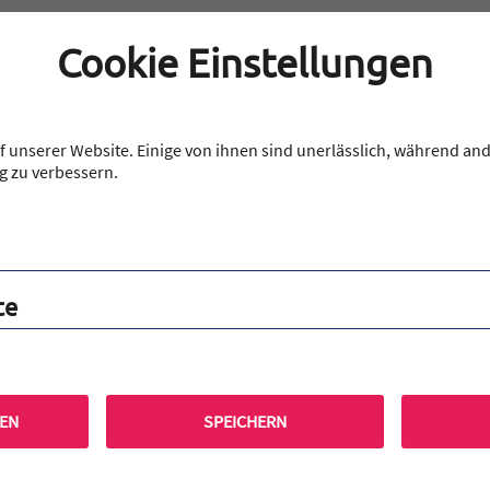
Cookie Einstellungen
Ihre Ansprechpartner
Einleitung
 unserer Website. Einige von ihnen sind unerlässlich, während and
g zu verbessern.
te
REN
SPEICHERN