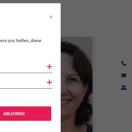
:
ere uns helfen, diese
Cookies anzeigen
Cookies anzeigen
ABLEHNEN