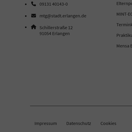
Elternp
09131 40143-0
Telefonnummer: 0 9 1 3 1 4 0 1 4 3 0
MINT-EC
mtg@stadt.erlangen.de
E-Mail Adresse: mtg@stadt.erlangen.de
Termin
Adresse:
Schillerstraße 12
, 9 1 0 5 4
91054
Erlangen
Prakti
Mensa B
Impressum
Datenschutz
Cookies