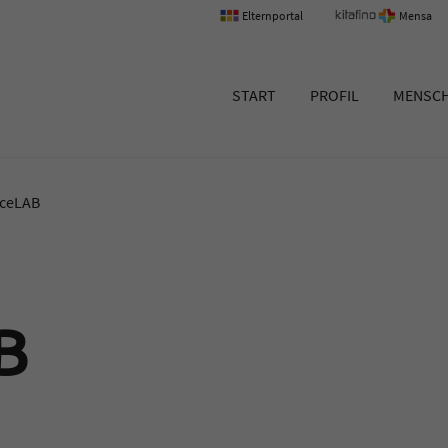
Elternportal
Mensa
um Erlangen
START
PROFIL
MENSC
nceLAB
B