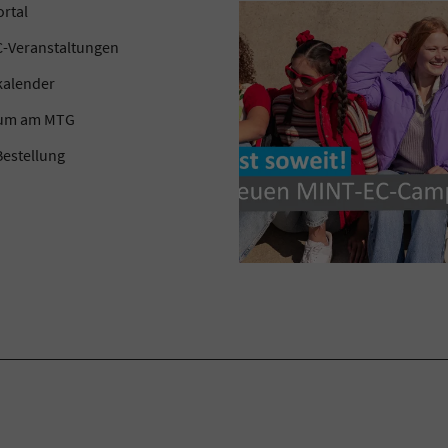
ortal
-Veranstaltungen
kalender
kum am MTG
estellung