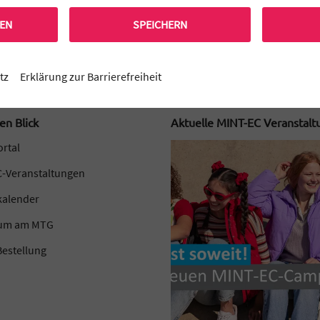
REN
SPEICHERN
tz
Erklärung zur Barrierefreiheit
en Blick
Aktuelle MINT-EC Veranstal
ortal
-Veranstaltungen
kalender
kum am MTG
estellung