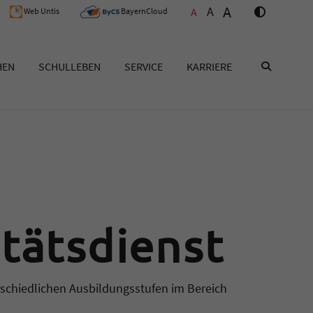
A
A
A
Web Untis
BayernCloud
HEN
SCHULLEBEN
SERVICE
KARRIERE
SUCHEN
tätsdienst
rschiedlichen Ausbildungsstufen im Bereich