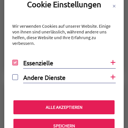
Cookie Einstellungen
Wir verwenden Cookies auf unserer Website. Einige
von ihnen sind unerlässlich, während andere uns
helfen, diese Website und Ihre Erfahrung zu
verbessern.
ENGLISCH
GEOGRAPHIE
INFORMATIK
LEHRKRAFT
SCHULLEITUNG
Knoll, Sascha
Stellvertretender Schulleiter
Essenzielle
Coo
Essenzielle
Zum Mitarbeiter "Knoll, Sascha"
Andere Dienste
Coo
Andere Dienste
ALLE AKZEPTIEREN
SPEICHERN