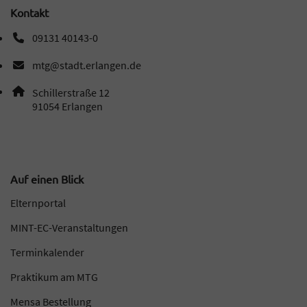
Kontakt
09131 40143-0
Telefonnummer: 0 9 1 3 1 4 0 1 4 3 0
mtg@stadt.erlangen.de
E-Mail Adresse: mtg@stadt.erlangen.de
Adresse:
Schillerstraße 12
, 9 1 0 5 4
91054
Erlangen
Auf einen Blick
Elternportal
MINT-EC-Veranstaltungen
Terminkalender
Praktikum am MTG
Mensa Bestellung