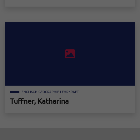
Zum Mitarbeiter "Hack, Kilian"
ENGLISCH
GEOGRAPHIE
LEHRKRAFT
Tuffner, Katharina
Zum Mitarbeiter "Tuffner, Katharina"