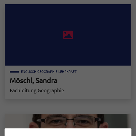
ENGLISCH
GEOGRAPHIE
LEHRKRAFT
Möschl, Sandra
Fachleitung Geographie
Zum Mitarbeiter "Möschl, Sandra"