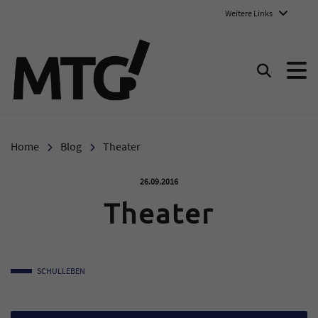
Weitere Links
Marie-Therese-Gymnasium E
Suchen
Home
Blog
Theater
Veröffentlicht am:
26.09.2016
Theater
SCHULLEBEN