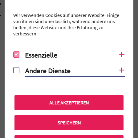
mtg@stadt.erlangen.de
E-Mail Adresse: mtg@stadt.erlangen.de
Wir verwenden Cookies auf unserer Website. Einige
Adresse:
Schillerstraße 12
von ihnen sind unerlässlich, während andere uns
, 9 1 0 5 4
91054
Erlangen
helfen, diese Website und Ihre Erfahrung zu
verbessern.
Essenzielle
Coo
Essenzielle
Auf einen Blick
Elternportal
Andere Dienste
Coo
Andere Dienste
MINT-EC-Veranstaltungen
Terminkalender
Praktikum am MTG
ALLE AKZEPTIEREN
Mensa Bestellung
SPEICHERN
Aktuelle MINT-EC Veranstaltungen