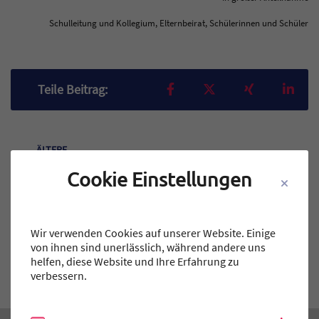
Schulleitung und Kollegium, Elternbeirat, Schülerinnen und Schüler
Teilen auf Facebook
Teilen auf X
Teilen auf X
Teil
Teile Beitrag:
ÄLTERE
Titel für Beitrag
Kunterbuntes Treiben beim langersehnten Weihnachtsbasar
Cookie Einstellungen
BEITRÄGE
Wir verwenden Cookies auf unserer Website. Einige
von ihnen sind unerlässlich, während andere uns
NEUERE
helfen, diese Website und Ihre Erfahrung zu
Titel für Beitrag
SOR-Aktion am Internationalen Tag des Gedenkens an die Opfer des Holocaust
verbessern.