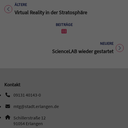
ÄLTERE
Titel für Beitrag
Virtual Reality in der Stratosphäre
BEITRÄGE
NEUERE
Titel für Beitrag
ScienceLAB wieder gestartet
Kontakt
09131 40143-0
Telefonnummer: 0 9 1 3 1 4 0 1 4 3 0
mtg@stadt.erlangen.de
E-Mail Adresse: mtg@stadt.erlangen.de
Adresse:
Schillerstraße 12
, 9 1 0 5 4
91054
Erlangen