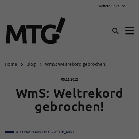
Weitere Links
Marie-Therese-Gymnasium E
Suchen
Home
Blog
WmS: Weltrekord gebrochen!
Veröffentlicht am:
05.11.2012
WmS: Weltrekord
gebrochen!
ALLGEMEIN
MINT-BLOG
WETTB_MINT