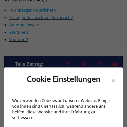
Nürnberger Nachrichten
Erlanger Nachrichten (Vorbericht)
Antenne Bayern
Youtube 1
Youtube 2
Teilen auf Facebook
Teilen auf X
Teilen auf X
Teil
Teile Beitrag:
Cookie Einstellungen
BEITRÄGE
Wir verwenden Cookies auf unserer Website. Einige
von ihnen sind unerlässlich, während andere uns
helfen, diese Website und Ihre Erfahrung zu
NEUERE
verbessern.
Titel für Beitrag
WAHNSINN IN WOLFSBURG – Javelin Racing fliegt nach Abu-Dhabi!