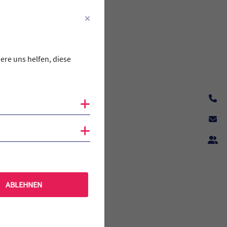
rwachsen werden“ wurde vom
einzige Gymnasium, das diese
T-Bau, der mit modernster
gestattet ist, wurde festlich
ere uns helfen, diese
Cookies anzeigen
Cookies anzeigen
ABLEHNEN