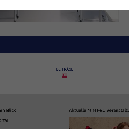
BEITRÄGE
en Blick
Aktuelle MINT-EC Veranstal
ortal