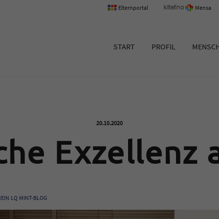
Elternportal
Mensa
um Erlangen
START
PROFIL
MENSC
Veröffentlicht am:
20.10.2020
che Exzellenz
EIN
LQ
MINT-BLOG