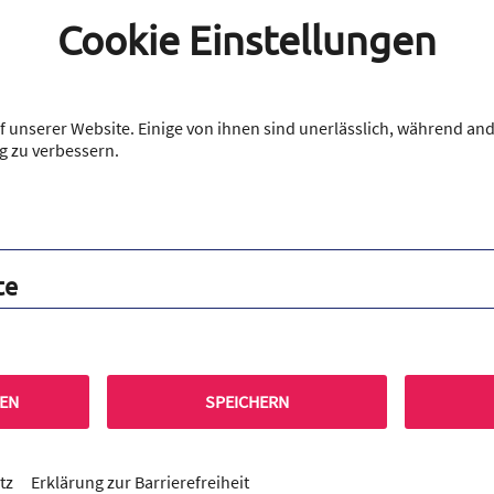
eiche Umsetzung des Lebenskompetenzprogramms Lions-Quest „E
Cookie Einstellungen
das Qualitätssiegel verliehen. Damit ist das MTG bundesweit das 
Mal in Folge erhalten hat.
am MINT-EC-Gymnasium Einzigartigkeit: Der neu sanierte MIN
2 Fachräumen sowie zwei Schülerlaboren auf Universitätsniveau aus
 unserer Website. Einige von ihnen sind unerlässlich, während and
g zu verbessern.
te
REN
SPEICHERN
tz
Erklärung zur Barrierefreiheit