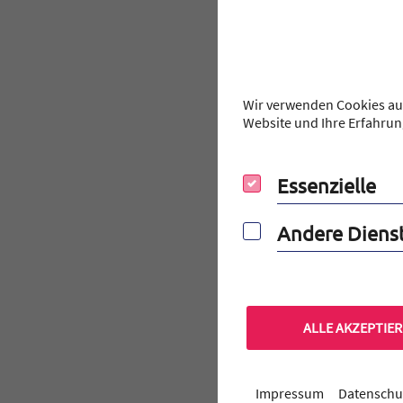
Für die besonders erfolgr
Lions Club zum vierten Mal 
Auszeichnung seit 2007 vier 
Auch bayernweit besteht 
Ausstattung glänzt und mit 1
Wir verwenden Cookies auf
eingeweiht.
Website und Ihre Erfahrun
Essenzielle
Essenzielle
Andere Dienste
Andere Diens
ALLE AKZEPTIE
Impressum
Datenschu