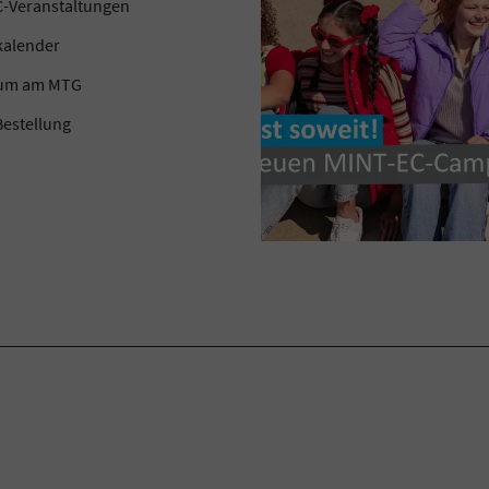
-Veranstaltungen
kalender
kum am MTG
estellung