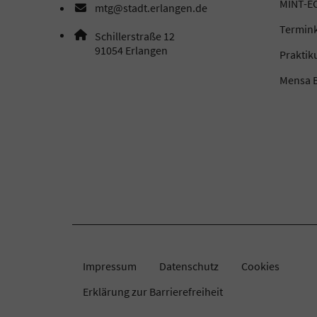
MINT-EC
mtg@stadt.erlangen.de
E-Mail Adresse: mtg@stadt.erlangen.de
Termin
Adresse:
Schillerstraße 12
, 9 1 0 5 4
91054
Erlangen
Prakti
Mensa B
Impressum
Datenschutz
Cookies
Erklärung zur Barrierefreiheit