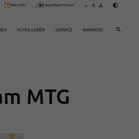
A
A
A
Web Untis
BayernCloud
HEN
SCHULLEBEN
SERVICE
KARRIERE
SUCHEN
 am MTG