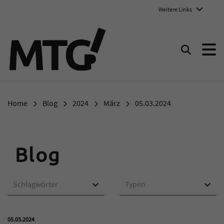
Weitere Links
Marie-Therese-Gymnasium E
Suchen
Home
Blog
2024
März
05.03.2024
Blog
Schlagwörter
Typen
Veröffentlicht am:
05.03.2024