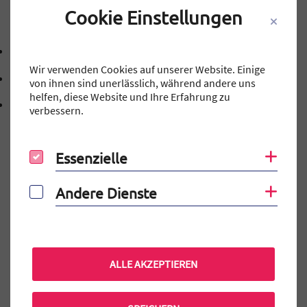
Cookie Einstellungen
Kontakt
09131 40143-0
Telefonnummer: 0 9 1 3 1 4 0 1 4 3 0
Wir verwenden Cookies auf unserer Website. Einige
mtg@stadt.erlangen.de
von ihnen sind unerlässlich, während andere uns
E-Mail Adresse: mtg@stadt.erlangen.de
helfen, diese Website und Ihre Erfahrung zu
Adresse:
Schillerstraße 12
verbessern.
, 9 1 0 5 4
91054
Erlangen
Essenzielle
Coo
Essenzielle
Andere Dienste
Coo
Andere Dienste
Auf einen Blick
Elternportal
MINT-EC-Veranstaltungen
ALLE AKZEPTIEREN
Terminkalender
Praktikum am MTG