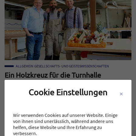
ALLGEMEIN
GESELLSCHAFTS- UND GEISTESWISSENSCHAFTEN
Ein Holzkreuz für die Turnhalle
Jun – Für gottesdienstliche Feiern in der Turnhalle bekam das
Cookie Einstellungen
MTG durch tatkräftige Hilfe des…
WEITERLESEN
Wir verwenden Cookies auf unserer Website. Einige
von ihnen sind unerlässlich, während andere uns
helfen, diese Website und Ihre Erfahrung zu
verbessern.