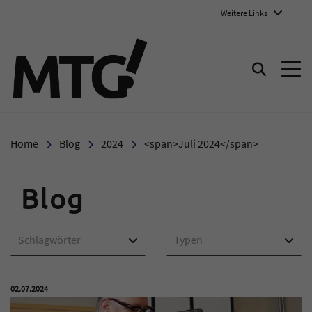
Weitere Links
Marie-Therese-Gymnasium E
Suchen
Home
Blog
2024
<span>Juli 2024</span>
Blog
Schlagwörter
Typen
Veröffentlicht am:
02.07.2024