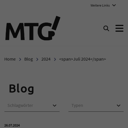
Weitere Links
Marie-Therese-Gymnasium E
Suchen
Home
Blog
2024
<span>Juli 2024</span>
Blog
Schlagwörter
Typen
Veröffentlicht am:
26.07.2024