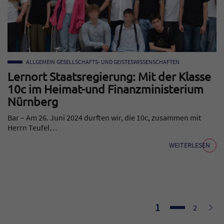
ALLGEMEIN
GESELLSCHAFTS- UND GEISTESWISSENSCHAFTEN
Lernort Staatsregierung: Mit der Klasse
10c im Heimat-und Finanzministerium
Nürnberg
Bar – Am 26. Juni 2024 durften wir, die 10c, zusammen mit
Herrn Teufel…
WEITERLESEN
Seite
1
Seite
Weit
2