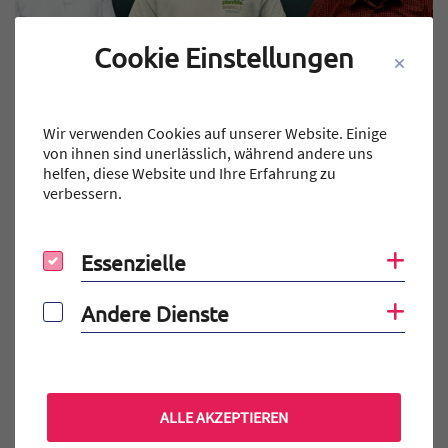
Cookie Einstellungen
Wir verwenden Cookies auf unserer Website. Einige
ALLGEMEIN
MINT-BLOG
von ihnen sind unerlässlich, während andere uns
Hervorragende W-Seminararbeiten im
helfen, diese Website und Ihre Erfahrung zu
MINT-Bereich
verbessern.
Brh – Erfolgreicher Preisträger in der Kategorie
„Hervorragende W-Seminararbeiten im MINT-Bereich“ der Dr.
Essenzielle
Coo
Essenzielle
Hans Riegel…
WEITERLESEN
Andere Dienste
Coo
Andere Dienste
Veröffentlicht am:
12.07.2024
ALLE AKZEPTIEREN