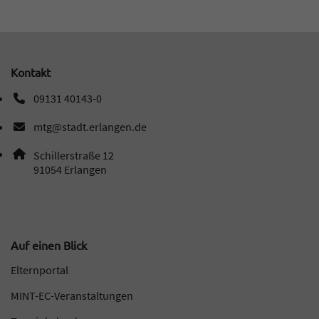
Kontakt
09131 40143-0
Telefonnummer: 0 9 1 3 1 4 0 1 4 3 0
mtg@stadt.erlangen.de
E-Mail Adresse: mtg@stadt.erlangen.de
Adresse:
Schillerstraße 12
, 9 1 0 5 4
91054
Erlangen
Auf einen Blick
Elternportal
MINT-EC-Veranstaltungen