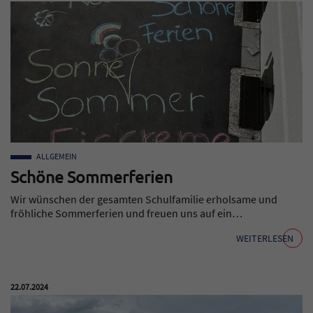
Schöne Sommerferien!
ALLGEMEIN
Schöne Sommerferien
Wir wünschen der gesamten Schulfamilie erholsame und
fröhliche Sommerferien und freuen uns auf ein…
WEITERLESEN
Veröffentlicht am:
22.07.2024