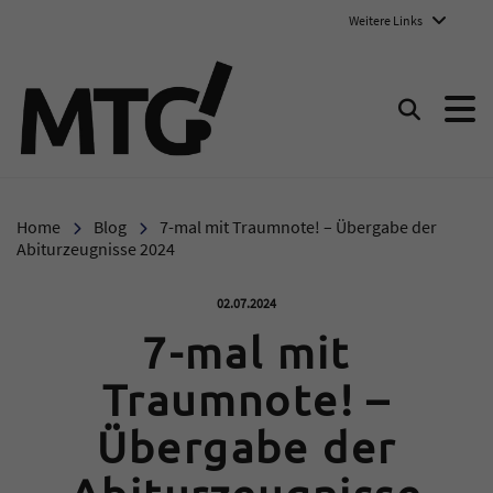
Weitere Links
Marie-Therese-Gymnasium E
Suchen
Home
Blog
7-mal mit Traumnote! – Übergabe der
Abiturzeugnisse 2024
Veröffentlicht am:
02.07.2024
7-mal mit
Traumnote! –
Übergabe der