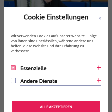
Cookie Einstellungen
Wir verwenden Cookies auf unserer Website. Einige
von ihnen sind unerlässlich, während andere uns
helfen, diese Website und Ihre Erfahrung zu
Teilen auf Facebook
Teilen auf X
Teilen auf X
Teil
verbessern.
Teile Beitrag:
Essenzielle
Coo
Essenzielle
ÄLTERE
Titel für Beitrag
Ein Holzkreuz für die Turnhalle
Andere Dienste
Coo
Andere Dienste
BEITRÄGE
ALLE AKZEPTIEREN
NEUERE