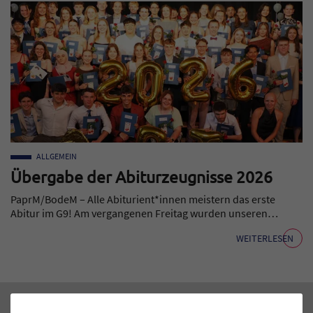
ALLGEMEIN
Übergabe der Abiturzeugnisse 2026
PaprM/BodeM – Alle Abiturient*innen meistern das erste
Abitur im G9! Am vergangenen Freitag wurden unseren…
WEITERLESEN