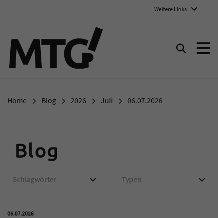
Weitere Links
Marie-Therese-Gymnasium E
Suchen
Home
Blog
2026
Juli
06.07.2026
Blog
Schlagwörter
Typen
Veröffentlicht am:
06.07.2026