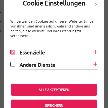
Cookie Einstellungen
Kontakt
09131 40143-0
Telefonnummer: 0 9 1 3 1 4 0 1 4 3 0
Wir verwenden Cookies auf unserer Website. Einige
mtg@stadt.erlangen.de
E-Mail Adresse: mtg@stadt.erlangen.de
von ihnen sind unerlässlich, während andere uns
Adresse:
helfen, diese Website und Ihre Erfahrung zu
Schillerstraße 12
, 9 1 0 5 4
verbessern.
91054
Erlangen
Essenzielle
Coo
Essenzielle
Auf einen Blick
Andere Dienste
Coo
Andere Dienste
Elternportal
MINT-EC-Veranstaltungen
Terminkalender
ALLE AKZEPTIEREN
Praktikum am MTG
Mensa Bestellung
SPEICHERN