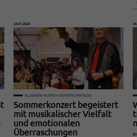
Veröffentlicht am:
Ver
14.07.2026
14
ALLGEMEIN
MUSISCH-ÄSTHETISCHER BLOG
t
Sommerkonzert begeistert
mit musikalischer Vielfalt
t
und emotionalen
n
r
Überraschungen
Br