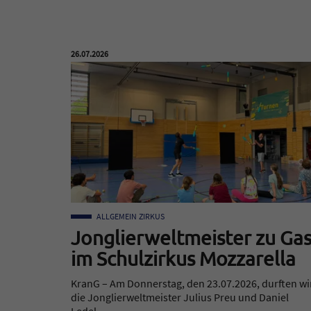
Veröffentlicht am:
26.07.2026
ALLGEMEIN
ZIRKUS
Jonglierweltmeister zu Gas
im Schulzirkus Mozzarella
KranG – Am Donnerstag, den 23.07.2026, durften wi
die Jonglierweltmeister Julius Preu und Daniel
Ledel…