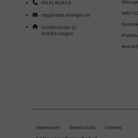
Elternp
09131 40143-0
Telefonnummer: 0 9 1 3 1 4 0 1 4 3 0
MINT-EC
mtg@stadt.erlangen.de
E-Mail Adresse: mtg@stadt.erlangen.de
Termin
Adresse:
Schillerstraße 12
, 9 1 0 5 4
91054
Erlangen
Prakti
Mensa B
Impressum
Datenschutz
Cookies