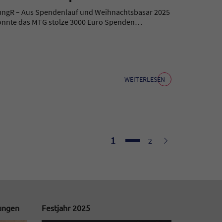
ungR – Aus Spendenlauf und Weihnachtsbasar 2025
onnte das MTG stolze 3000 Euro Spenden…
WEITERLESEN
Seite
1
Seite
Weiter
2
tungen
Festjahr 2025