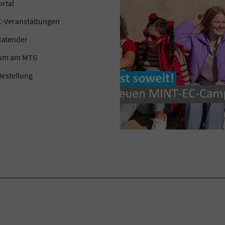
ortal
-Veranstaltungen
kalender
kum am MTG
estellung