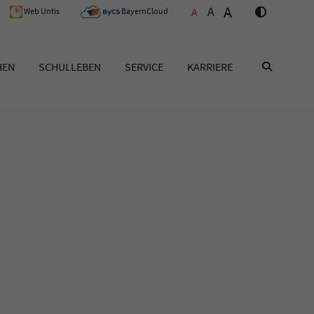
A
A
A
Web Untis
BayernCloud
HEN
SCHULLEBEN
SERVICE
KARRIERE
SUCHEN