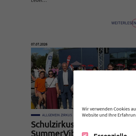
WEITERLESE
Veröffentlicht am:
07.07.2026
Wir verwenden Cookies auf
Website und Ihre Erfahrun
ALLGEMEIN
ZIRKUS
Schulzirkus „Mozarella“ bei
SummerVibes
Essenzielle