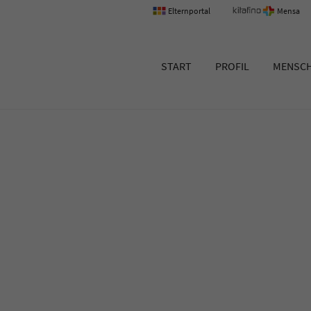
Elternportal
Mensa
um Erlangen
START
PROFIL
MENSC