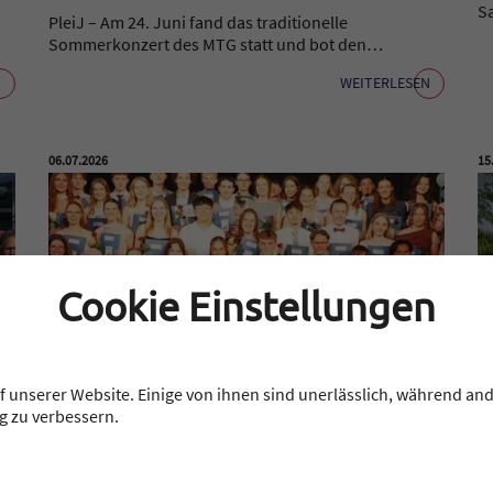
S
PleiJ – Am 24. Juni fand das traditionelle
Sommerkonzert des MTG statt und bot den…
N
WEITERLESEN
Veröffentlicht am:
Ver
06.07.2026
15
Cookie Einstellungen
 unserer Website. Einige von ihnen sind unerlässlich, während and
g zu verbessern.
ALLGEMEIN
Übergabe der
Z
Abiturzeugnisse 2026
D