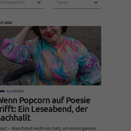
Schlagwörter
Typen
öffentlicht am:
.07.2026
ALLGEMEIN
Wenn Popcorn auf Poesie
rifft: Ein Leseabend, der
achhallt
asC – Manchmal reicht ein Satz, um einen ganzen