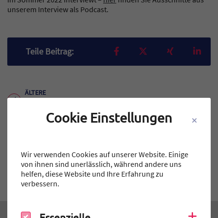
unserem Interview als Podcast.
Teilen auf Facebook
Teilen auf X
Teilen auf X
Teil
Teile Beitrag:
ÄLTERE
Titel für Beitrag
Rico, Oscar und die Tieferschatten
Cookie Einstellungen
BEITRÄGE
Wir verwenden Cookies auf unserer Website. Einige
NEUERE
von ihnen sind unerlässlich, während andere uns
Titel für Beitrag
Wahlkurs Politik zu Gast im Haus der Bayerischen Geschichte
helfen, diese Website und Ihre Erfahrung zu
verbessern.
Essenzielle
Coo
Essenzielle