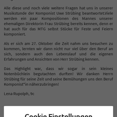
Alle diese und noch viele weitere Fragen hat uns in unserer
Musikstunde der Komponist Uwe Strübing beantwortet.Viele
werden ein paar Kompositionen des Mannes unserer
ehemaligen Direktorin Frau Strübing bereits kennen, denn er
hat auch für das MTG selbst Stücke für Feste und Feiern
komponiert.
Als er sich am 27. Oktober die Zeit nahm uns besuchen zu
kommen, lernten wir dann nicht nur viel über den Beruf an
sich, sondern auch den Lebenslauf und die eigenen
Erfahrungen und Ansichten von Herr Strübing kennen.
Das Highlight war, dass wir sogar in sein kleines
Notenbüchlein begutachten durften! Wir danken Herrn
Strübing für seine Zeit und seine Bemühungen uns den Beruf
Komponist*in näherzubringen!
Lena Rupolph, 9c
Cookie Einstellungen