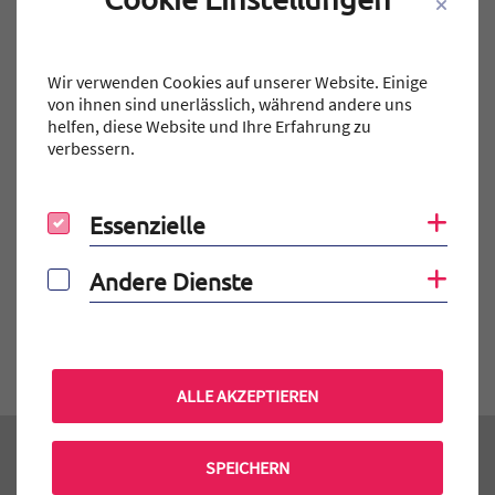
Teilen auf Facebook
Teilen auf X
Teilen auf X
Teil
Teile Beitrag:
Wir verwenden Cookies auf unserer Website. Einige
von ihnen sind unerlässlich, während andere uns
helfen, diese Website und Ihre Erfahrung zu
verbessern.
ÄLTERE
Titel für Beitrag
Wissenswertes über Erlangen
Essenzielle
Coo
Essenzielle
BEITRÄGE
Andere Dienste
Coo
Andere Dienste
NEUERE
Titel für Beitrag
MTG wird FSJ-Einsatzstelle
ALLE AKZEPTIEREN
SPEICHERN
Kontakt