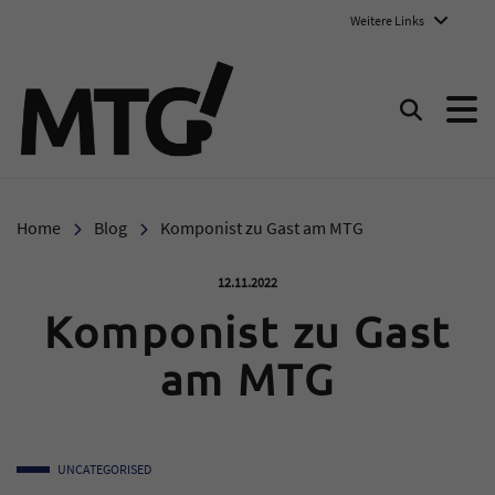
Weitere Links
Marie-Therese-Gymnasium E
Suchen
Home
Blog
Komponist zu Gast am MTG
Veröffentlicht am:
12.11.2022
Komponist zu Gast
am MTG
UNCATEGORISED