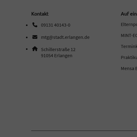
Kontakt
Auf ein
Elternp
09131 40143-0
Telefonnummer: 0 9 1 3 1 4 0 1 4 3 0
MINT-EC
mtg@stadt.erlangen.de
E-Mail Adresse: mtg@stadt.erlangen.de
Termin
Adresse:
Schillerstraße 12
, 9 1 0 5 4
91054
Erlangen
Prakti
Mensa B