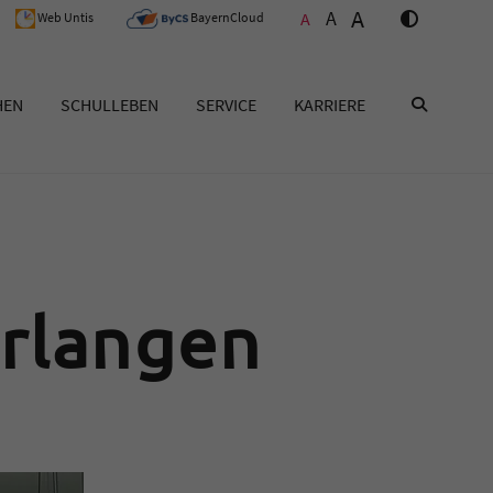
A
A
A
Web Untis
BayernCloud
HEN
SCHULLEBEN
SERVICE
KARRIERE
SUCHEN
rlangen