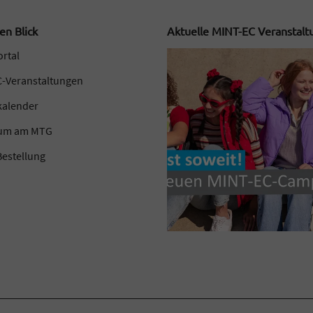
en Blick
Aktuelle MINT-EC Veranstal
ortal
-Veranstaltungen
kalender
kum am MTG
estellung