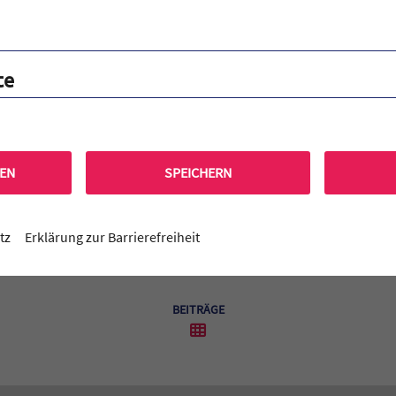
noch einmal allen, die sich mit ihren Geschichten an diesem Projek
rsonen die an der Buchvorstellung teilgenommen haben und teils 
en. Namentlich genannt seien an dieser Stelle der Erlanger Oberbü
ttist Klaus Karl-Kraus sowie Christian Kohlert vom Stadtjuge
te
Seminar auch in Zukunft häufig angeboten, da es sich als Erfolgsmo
d und Paul Dierken (alle Q12)
REN
SPEICHERN
tz
Erklärung zur Barrierefreiheit
BEITRÄGE