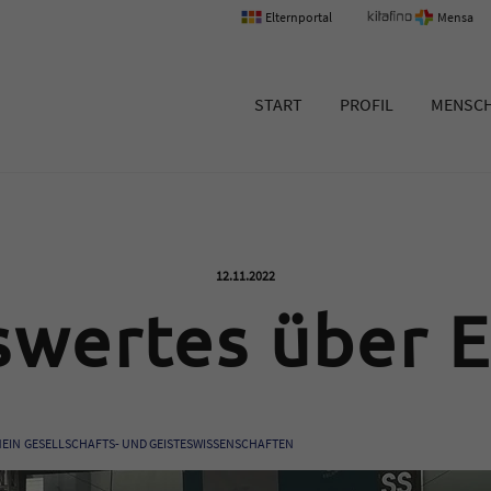
Elternportal
Mensa
um Erlangen
START
PROFIL
MENSC
Veröffentlicht am:
12.11.2022
swertes über E
EIN
GESELLSCHAFTS- UND GEISTESWISSENSCHAFTEN