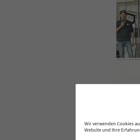
Wir verwenden Cookies auf
Website und Ihre Erfahrun
Bod – Am 16.10.2022 fand
organisierten Oktobertrubel 