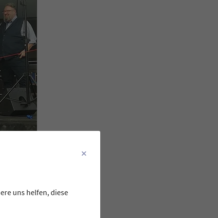
ere uns helfen, diese
f dem vom Stadtjugendring
taltet wurde.